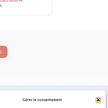
agc@cfwb.be
ou
n.
Gérer le consentement