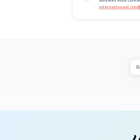
données vous concer
internationaal.cjm
Rech