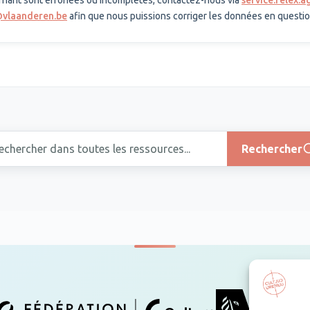
nant sont erronées ou incomplètes, contactez-nous via
service.relex.
@vlaanderen.be
afin que nous puissions corriger les données en questio
ercher dans toutes les ressources
Rechercher