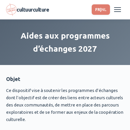
Aller au contenu principal
cultuurculture
FR
|
NL
Aides aux programmes
L’accord de coopération culturelle
d’échanges 2027
La plateforme de coopération
Aides aux programmes d’échanges
Le programme opérationnel 2024-2026
Aides aux partenariats pluriannuels
Objet
Ce dispositif vise à soutenir les programmes d’échanges
dont l’objectif est de créer des liens entre acteurs culturels
des deux communautés, de mettre en place des parcours
exploratoires et de se former aux enjeux de la coopération
culturelle.